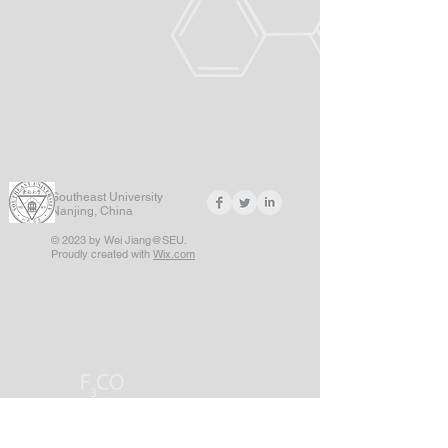
Southeast University
Nanjing, China
© 2023 by Wei Jiang@SEU.
Proudly created with
Wix.com